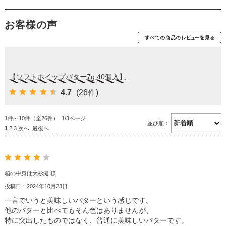
お客様の声
【ソフトホイップバター7g 40個入】
4.7
(26件)
1件～10件（全26件） 1/3ページ
並び順：
1
2
3
次へ
最後へ
箱の中身は大杉漣 様
投稿日：2024年10月23日
一言でいうと美味しいバターという感じです。
他のバターと比べてもそん色はありませんが、
特に突出したものではなく、普通に美味しいバターです。