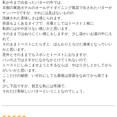
私が今まで出会ったバターの中では、
京都の東急ホテルのオールデイダイニング風花で出されたバターが
ナンバー1ですが、それには及ばないものの
洗練された美味しさは感じられます。
容器もよくあるタイプで、分量としてはトースト１枚に
私的にはやや足りない感じかと思います。
そのままではぬりにくい感じもしますが、少し温かいお湯の中に入
れて、
そのままトーストにたらすと、ほんわりとろけた液体となっていい
かと思います。
意外とそのままでもスポンとトーストにおちますが、
パンの上ではさすがになかなかとけてくれないので、
トーストにしみこませようとするならば、やはり少しとかしてから
がいいかと思います。
ここだけの秘密、いずれにしても最後は容器をなめてから捨てま
す。
少し下品ですが、貧乏な私には常識で、
それだけ美味しいバターということなのでしょう。