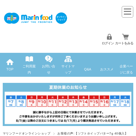
ログイン
カートをみる
ご利用案
お問い合
サイトマ
企業ペー
TOP
Q&A
おススメ
内
せ
ップ
ジに戻る
マリンフードオンラインショップ
お客様の声:【ソフトホイップバター7g 40個入】