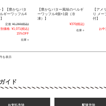
ト】【豊かなバタ
【豊かなバター風味のベルギ
【アメリ
ルギーワッフル4
ーワッフル4個×1袋（冷
り メ
袋】
凍）】
付】
¥370
(税込)
定価:
¥1,260
(税込)
別価格:
¥1,071
(税込)
お中
在庫 ○
15%OFF
在庫 ○
3件を表示
ガイド
お支払方法
配送方法