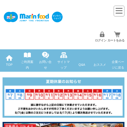
ログイン
カートをみる
ご利用案
お問い合
サイトマ
企業ペー
TOP
Q&A
おススメ
内
せ
ップ
ジに戻る