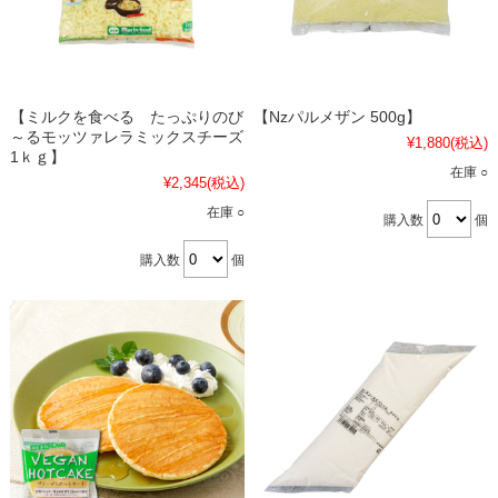
【ミルクを食べる たっぷりのび
【Nzパルメザン 500g】
～るモッツァレラミックスチーズ
¥1,880
(税込)
1ｋｇ】
在庫 ○
¥2,345
(税込)
在庫 ○
購入数
個
購入数
個