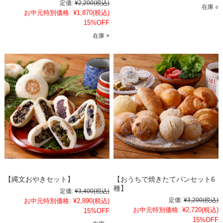
定価:
¥2,200
(税込)
在庫 ○
お中元特別価格:
¥1,870
(税込)
15%OFF
在庫 ×
【縄文おやきセット】
【おうちで焼きたてパンセット6
種】
定価:
¥3,400
(税込)
定価:
¥3,200
(税込)
お中元特別価格:
¥2,890
(税込)
お中元特別価格:
¥2,720
(税込)
15%OFF
15%OFF