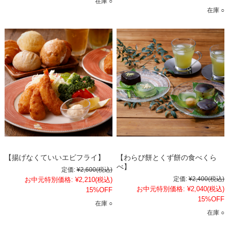
在庫 ○
在庫 ○
【揚げなくていいエビフライ】
【わらび餅とくず餅の食べくら
べ】
定価:
¥2,600
(税込)
定価:
¥2,400
(税込)
お中元特別価格:
¥2,210
(税込)
お中元特別価格:
¥2,040
(税込)
15%OFF
15%OFF
在庫 ○
在庫 ○