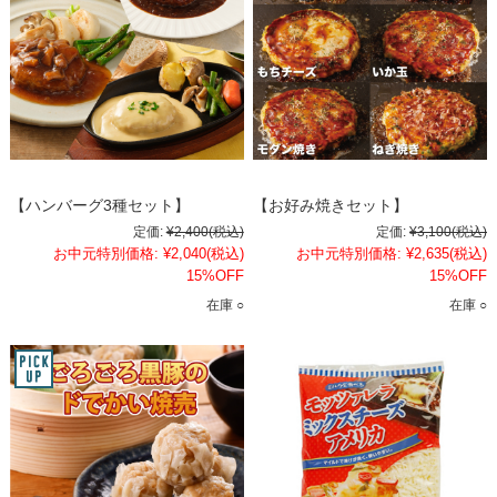
【ハンバーグ3種セット】
【お好み焼きセット】
定価:
¥2,400
(税込)
定価:
¥3,100
(税込)
お中元特別価格:
¥2,040
(税込)
お中元特別価格:
¥2,635
(税込)
15%OFF
15%OFF
在庫 ○
在庫 ○