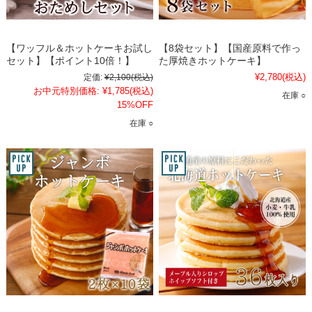
【ワッフル＆ホットケーキお試し
【8袋セット】【国産原料で作っ
セット】【ポイント10倍！】
た厚焼きホットケーキ】
¥2,780
(税込)
定価:
¥2,100
(税込)
お中元特別価格:
¥1,785
(税込)
在庫 ○
15%OFF
在庫 ○