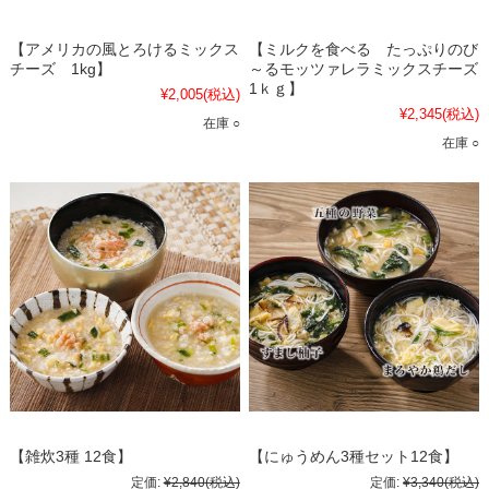
【アメリカの風とろけるミックス
【ミルクを食べる たっぷりのび
チーズ 1kg】
～るモッツァレラミックスチーズ
1ｋｇ】
¥2,005
(税込)
¥2,345
(税込)
在庫 ○
在庫 ○
【雑炊3種 12食】
【にゅうめん3種セット12食】
定価:
¥2,840
(税込)
定価:
¥3,340
(税込)