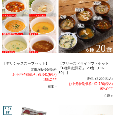
【デリシャススープセット】
【フリーズドライギフトセット
「6種和献洋彩」 20食（UD-
定価:
¥3,460
(税込)
30）】
お中元特別価格:
¥2,941
(税込)
定価:
¥3,200
(税込)
15%OFF
お中元特別価格:
¥2,720
(税込)
在庫 ○
15%OFF
在庫 ○