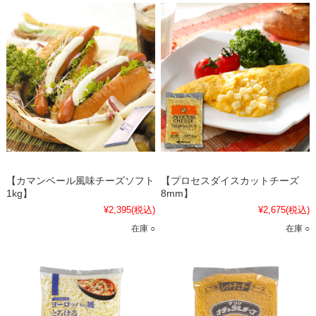
【カマンベール風味チーズソフト
【プロセスダイスカットチーズ
1kg】
8mm】
¥2,395
(税込)
¥2,675
(税込)
在庫 ○
在庫 ○