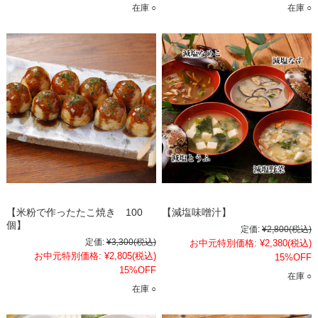
在庫 ○
在庫 ○
【米粉で作ったたこ焼き 100
【減塩味噌汁】
個】
定価:
¥2,800
(税込)
定価:
¥3,300
(税込)
お中元特別価格:
¥2,380
(税込)
お中元特別価格:
¥2,805
(税込)
15%OFF
15%OFF
在庫 ○
在庫 ○