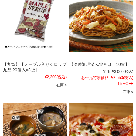
【丸型】【メープル入りシロップ
【冷凍調理済み焼そば 10食】
丸型 20個入×5袋】
定価:
¥3,000
(税込)
¥2,300
(税込)
お中元特別価格:
¥2,550
(税込)
15%OFF
在庫 ○
在庫 ○