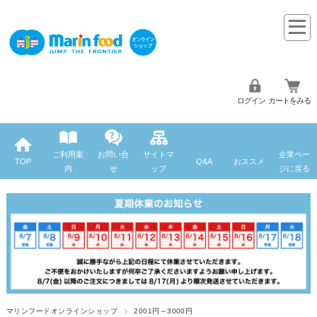
ログイン
カートをみる
ご利用案
お問い合
サイトマ
企業ペー
TOP
Q&A
おススメ
内
せ
ップ
ジに戻る
マリンフードオンラインショップ
2001円～3000円