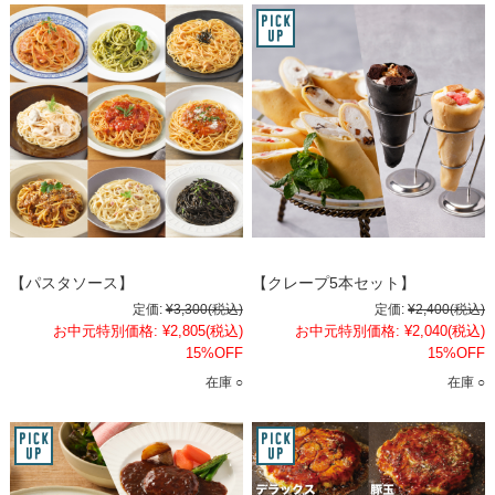
【パスタソース】
【クレープ5本セット】
定価:
¥3,300
(税込)
定価:
¥2,400
(税込)
お中元特別価格:
¥2,805
(税込)
お中元特別価格:
¥2,040
(税込)
15%OFF
15%OFF
在庫 ○
在庫 ○