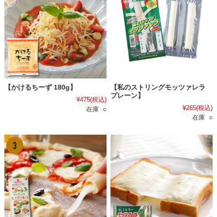
【かけるちーず 180g】
【私のストリングモッツァレラ
プレーン】
¥475
(税込)
¥265
(税込)
在庫 ○
在庫 ○