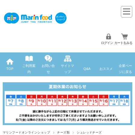
ログイン
カートをみる
ご利用案
お問い合
サイトマ
企業ペー
TOP
Q&A
おススメ
内
せ
ップ
ジに戻る
マリンフードオンラインショップ
チーズ類
シュレッドチーズ