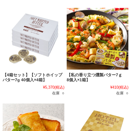
【4箱セット】【ソフトホイップ
【私の香り立つ燻製バター7ｇ
バター7g 40個入×4箱】
8個入×1箱】
¥5,370
(税込)
¥410
(税込)
在庫 ○
在庫 ○