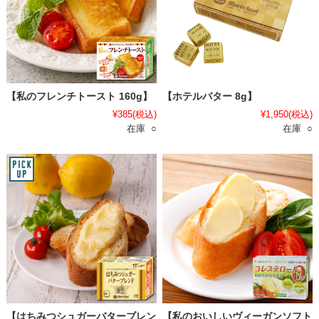
【私のフレンチトースト 160g】
【ホテルバター 8g】
¥385
(税込)
¥1,950
(税込)
在庫 ○
在庫 ○
【はちみつシュガーバターブレン
【私のおいしいヴィーガンソフト