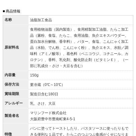
■ 商品情報
名称
油脂加工食品
食用植物油脂（国内製造）、食用精製加工油脂、たらこ加工
品（澱粉、食塩、たらこ、食用油脂、魚介エキスパウダー、
蛋白加水分解物、香辛料）、バター、食塩、こんにゃく加工
原材料名
品（水飴、でん粉、こんにゃく粉）、魚介エキス、水飴／調
味料（アミノ酸等）、着色料（ベニコウジ、コチニール、カ
ロテン）、香料、乳化剤、酸化防止剤（ビタミンＥ）、（一
部に乳成分・さけ・大豆を含む）
内容量
150g
保存方法
要冷蔵（0℃～10℃）
賞味期限
製造日含む180日
アレルギー
乳、さけ、大豆
マリンフード株式会社
製造者名
大阪府豊中市豊南町東4-5-1
パンに塗ってトーストしたり、パスタソースに使ったりもで
特徴
きる便利な１品です。たらこのつぶつぶ食感がくせになりま