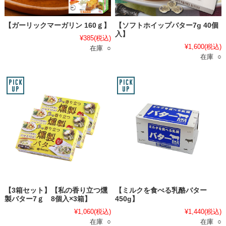
【ガーリックマーガリン 160ｇ】
【ソフトホイップバター7g 40個
入】
¥385
(税込)
¥1,600
(税込)
在庫 ○
在庫 ○
【3箱セット】【私の香り立つ燻
【ミルクを食べる乳酪バター
製バター7ｇ 8個入×3箱】
450g】
¥1,060
(税込)
¥1,440
(税込)
在庫 ○
在庫 ○