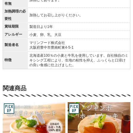
有無
加熱調理の必
加熱してお召し上がりください。
要性
賞味期限
製造日より1年
アレルギー
小麦、卵、乳、大豆
マリンフード株式会社
製造者名
大阪府豊中市豊南町東4-5-1
北海道産100％の小麦と牛乳を使用しています。自社独自のミ
特徴
キシング工程により、生地の粘性を抑え、ふっくらと口溶け
の良い食感に仕上げました。
関連商品