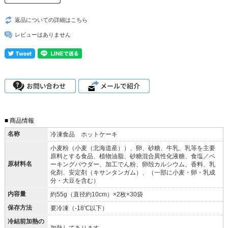
返品についての詳細はこちら
レビューはありません
■ 商品情報
名称
冷凍食品 ホットケーキ
小麦粉（小麦（北海道産））、卵、砂糖、牛乳、乳等を主要
原料とする食品、植物油脂、砂糖混合異性化液糖、食塩／ベ
原材料名
ーキングパウダー、加工でん粉、卵殻カルシウム、香料、乳
化剤、安定剤（キサンタンガム）、（一部に小麦・卵・乳成
分・大豆を含む）
内容量
約55g（直径約10cm）×2枚×30袋
保存方法
要冷凍（-18℃以下）
冷結前加熱の
加熱してあります。