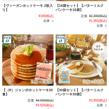
【ヴィーガンホットケーキ 2枚入
【16袋セット】【バターミルク
り】
パンケーキ16袋】
¥190
(税込)
定価:
¥2,300
(税込)
在庫 ○
¥1,955
(税込)
在庫 ○
【（R）ジャンボホットケーキ20
【30袋セット】【バターミルク
食】
パンケーキ30袋】
定価:
¥4,500
(税込)
¥3,850
(税込)
¥3,825
(税込)
在庫 ○