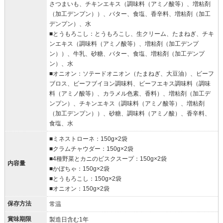
さつまいも、チキンエキス（調味料（アミノ酸等）、増粘剤
（加工デンプン））、バター、食塩、香辛料、増粘剤（加工
デンプン）、水
■とうもろこし：とうもろこし、生クリーム、たまねぎ、チキ
ンエキス（調味料（アミノ酸等）、増粘剤（加工デンプ
ン））、牛乳、砂糖、バター、食塩、増粘剤（加工デンプ
ン）、水
■オニオン：ソテードオニオン（たまねぎ、大豆油）、ビーフ
ブロス、ビーフブイヨン調味料、ビーフエキス調味料（調味
料（アミノ酸等）、カラメル色素、香料）、増粘剤（加工デ
ンプン）、チキンエキス（調味料（アミノ酸等）、増粘剤
（加工デンプン））、砂糖、調味料（アミノ酸）、香辛料、
食塩、水
■ミネストローネ：150g×2袋
■クラムチャウダー：150g×2袋
■4種野菜とカニのビスクスープ：150g×2袋
内容量
■かぼちゃ：150g×2袋
■とうもろこし：150g×2袋
■オニオン：150g×2袋
保存方法
常温
賞味期限
製造日含む1年