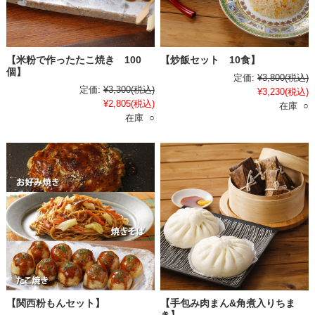
【米粉で作ったたこ焼き 100
【炒飯セット 10食】
個】
定価:
¥3,800
(税込)
定価:
¥3,300
(税込)
¥3,230
(税込)
¥2,805
(税込)
在庫 ○
在庫 ○
【関西粉もんセット】
【手包み肉まん&角煮入りちま