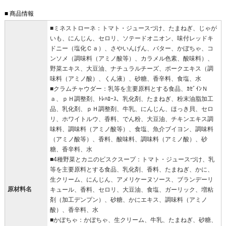
■ 商品情報
■ミネストローネ：トマト・ジュースづけ、たまねぎ、じゃが
いも、にんじん、セロリ、ソテードオニオン、味付レッドキ
ドニー（塩化Ｃａ）、さやいんげん、バター、かぼちゃ、コ
ンソメ（調味料（アミノ酸等）、カラメル色素、酸味料）、
野菜エキス、大豆油、ナチュラルチーズ、ポークエキス（調
味料（アミノ酸）、くん液）、砂糖、香辛料、食塩、水
■クラムチャウダー：乳等を主要原料とする食品、ｶｾﾞｲﾝＮ
ａ、ｐＨ調整剤、ﾄﾚﾊﾛｰｽ、乳化剤、たまねぎ、粉末油脂加工
品、乳化剤、ｐＨ調整剤、牛乳、にんじん、ほっき貝、セロ
リ、ホワイトルウ、香料、でん粉、大豆油、チキンエキス調
味料、調味料（アミノ酸等）、食塩、魚介ブイヨン、調味料
（アミノ酸等）、香料、酸味料、調味料（アミノ酸）、砂
糖、香辛料、水
■4種野菜とカニのビスクスープ：トマト・ジュースづけ、乳
等を主要原料とする食品、乳化剤、香料、たまねぎ、かに、
生クリーム、にんじん、アメリケーヌソース、ブランデーリ
原材料名
キュール、香料、セロリ、大豆油、食塩、ガーリック、増粘
剤（加工デンプン）、砂糖、かにエキス、調味料（アミノ
酸）、香辛料、水
■かぼちゃ：かぼちゃ、生クリーム、牛乳、たまねぎ、砂糖、