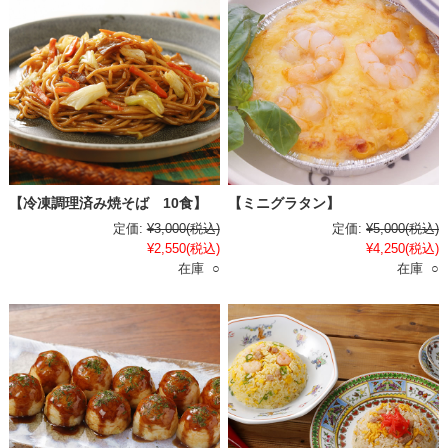
【冷凍調理済み焼そば 10食】
【ミニグラタン】
定価:
¥3,000
(税込)
定価:
¥5,000
(税込)
¥2,550
(税込)
¥4,250
(税込)
在庫 ○
在庫 ○