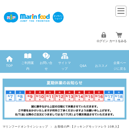
ログイン
カートをみる
ご利用案
お問い合
サイトマ
企業ペー
TOP
Q&A
おススメ
内
せ
ップ
ジに戻る
マリンフードオンラインショップ
お客様の声:【クッキングモッツァレラ 10本入】