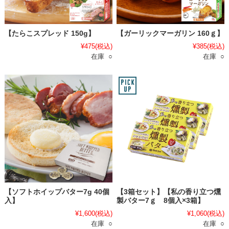
【たらこスプレッド 150g】
【ガーリックマーガリン 160ｇ】
¥475
(税込)
¥385
(税込)
在庫 ○
在庫 ○
【ソフトホイップバター7g 40個
【3箱セット】【私の香り立つ燻
入】
製バター7ｇ 8個入×3箱】
¥1,600
(税込)
¥1,060
(税込)
在庫 ○
在庫 ○