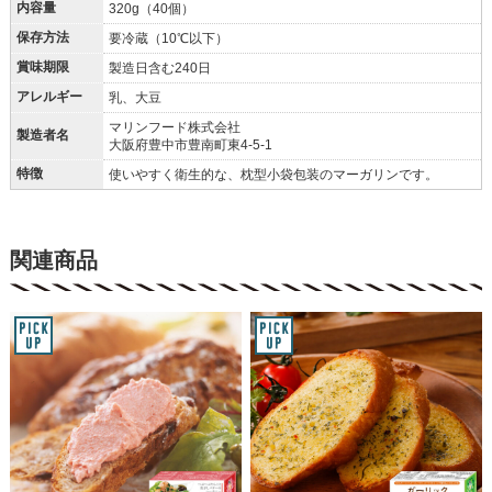
内容量
320g（40個）
保存方法
要冷蔵（10℃以下）
賞味期限
製造日含む240日
アレルギー
乳、大豆
マリンフード株式会社
製造者名
大阪府豊中市豊南町東4-5-1
特徴
使いやすく衛生的な、枕型小袋包装のマーガリンです。
関連商品