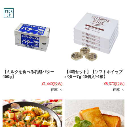
【ミルクを食べる乳酪バター
【4箱セット】【ソフトホイップ
450g】
バター7g 40個入×4箱】
¥1,440
(税込)
¥5,370
(税込)
在庫 ○
在庫 ○