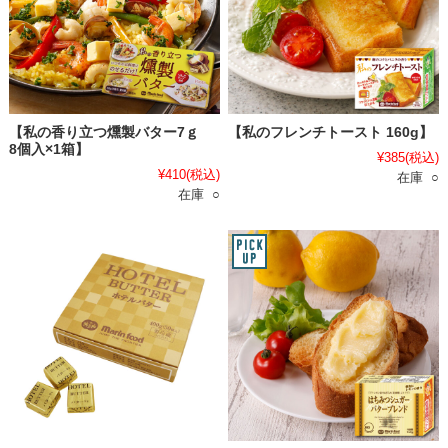
【私の香り立つ燻製バター7ｇ
【私のフレンチトースト 160g】
8個入×1箱】
¥385
(税込)
¥410
(税込)
在庫 ○
在庫 ○