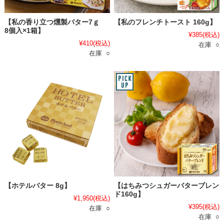
【私の香り立つ燻製バター7ｇ
【私のフレンチトースト 160g】
8個入×1箱】
¥385
(税込)
¥410
(税込)
在庫 ○
在庫 ○
【ホテルバター 8g】
【はちみつシュガーバターブレン
ド160g】
¥1,950
(税込)
¥395
(税込)
在庫 ○
在庫 ○