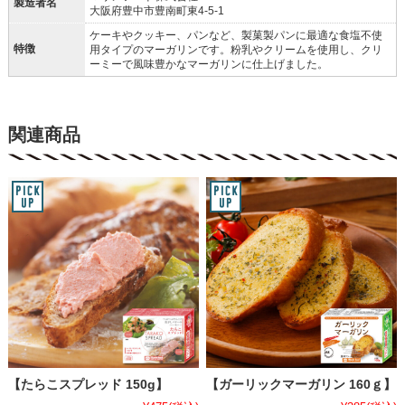
製造者名
大阪府豊中市豊南町東4-5-1
ケーキやクッキー、パンなど、製菓製パンに最適な食塩不使
特徴
用タイプのマーガリンです。粉乳やクリームを使用し、クリ
ーミーで風味豊かなマーガリンに仕上げました。
関連商品
【たらこスプレッド 150g】
【ガーリックマーガリン 160ｇ】