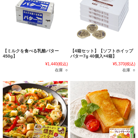
【ミルクを食べる乳酪バター
【4箱セット】【ソフトホイップ
450g】
バター7g 40個入×4箱】
¥1,440
(税込)
¥5,370
(税込)
在庫 ○
在庫 ○