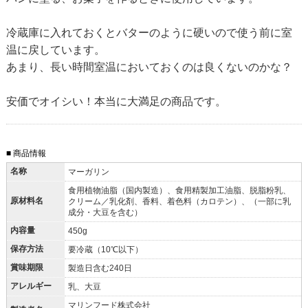
冷蔵庫に入れておくとバターのように硬いので使う前に室
温に戻しています。
あまり、長い時間室温においておくのは良くないのかな？
安価でオイシい！本当に大満足の商品です。
■ 商品情報
名称
マーガリン
食用植物油脂（国内製造）、食用精製加工油脂、脱脂粉乳、
原材料名
クリーム／乳化剤、香料、着色料（カロテン）、（一部に乳
成分・大豆を含む）
内容量
450g
保存方法
要冷蔵（10℃以下）
賞味期限
製造日含む240日
アレルギー
乳、大豆
マリンフード株式会社