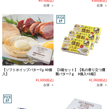
¥475
(税込)
¥385
(税込)
在庫 ○
在庫 ○
【ソフトホイップバター7g 40個
【3箱セット】【私の香り立つ燻
入】
製バター7ｇ 8個入×3箱】
¥1,600
(税込)
¥1,060
(税込)
在庫 ○
在庫 ○