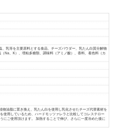
塩、乳等を主要原料とする食品、チーズパウダー、乳たん白質分解物
塩（Na、K）、増粘多糖類、調味料（アミノ酸）、香料、着色料（カ
を植物油脂に置き換え、乳たん白を使用し乳化させたチーズ代替素材を
脂を使用しているため、ハードモッツァレラと比較してコレステロー
ようにご使用頂けます。 加熱することで伸び、さらに一度冷めた後に