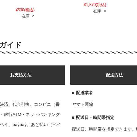
¥1,570
(税込)
¥530
(税込)
在庫 ○
在庫 ○
ガイド
お支払方法
配送方法
■
配送業者
決済、代金引換、コンビニ（番
ヤマト運輸
・銀行ATM・ネットバンキング
■
配送日・時間帯指定
ペイ、paypay、あと払い（ペイ
配送日、時間帯を指定できます。