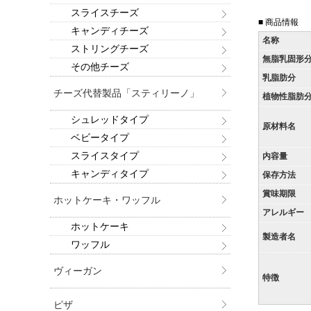
スライスチーズ
■ 商品情報
キャンディチーズ
名称
ストリングチーズ
無脂乳固形
その他チーズ
乳脂肪分
チーズ代替製品「スティリーノ」
植物性脂肪
シュレッドタイプ
原材料名
ベビータイプ
スライスタイプ
内容量
キャンディタイプ
保存方法
賞味期限
ホットケーキ・ワッフル
アレルギー
ホットケーキ
製造者名
ワッフル
ヴィーガン
特徴
ピザ