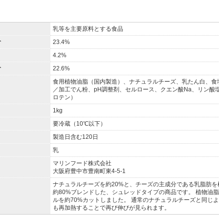
乳等を主要原料とする食品
分
23.4%
4.2%
分
22.6%
食用植物油脂（国内製造）、ナチュラルチーズ、乳たん白、食
／加工でん粉、pH調整剤、セルロース、クエン酸Na、リン酸
ロテン）
1kg
要冷蔵（10℃以下）
製造日含む120日
乳
マリンフード株式会社
大阪府豊中市豊南町東4-5-1
ナチュラルチーズを約20%と、チーズの主成分である乳脂肪
約80%ブレンドした、シュレッドタイプの商品です。 植物油
ルを約70%カットしました。 通常のナチュラルチーズと同じ
も再加熱することで再び伸びが見られます。