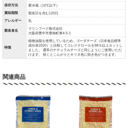
保存方法
要冷蔵（10℃以下）
賞味期限
製造日を含む120日
アレルギー
乳
マリンフード株式会社
製造者名
大阪府豊中市豊南町東4-5-1
植物油脂を使用しているため、ゴーダチーズ（日本食品標準
成分表2020）と比較してコレステロールを98％以上カットし
特徴
ました。 通常のナチュラルチーズと同じようにご使用いただ
けます。 焼くとこんがりとキツネ色に焼き色がつきます。
関連商品