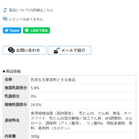
返品についての詳細はこちら
レビューはありません
■ 商品情報
名称
乳等を主要原料とする食品
無脂乳固形分
5.9%
乳脂肪分
0%
植物性脂肪分
24.5%
食用植物油脂（国内製造）、乳たん白、でん粉、食塩、チー
ズフード、乳たん白質分解物／加工でん粉、pH調整剤、セル
原材料名
ロース、調味料（アミノ酸等）、リン酸Na、増粘多糖類、香
料、着色料（カロテン）
内容量
300g