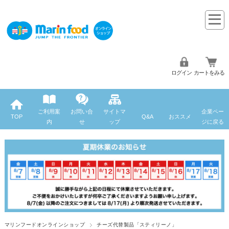
ログイン
カートをみる
ご利用案
お問い合
サイトマ
企業ペー
TOP
Q&A
おススメ
内
せ
ップ
ジに戻る
マリンフードオンラインショップ
チーズ代替製品「スティリーノ」